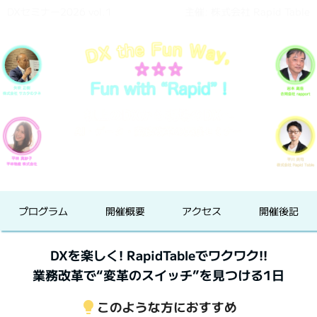
DXセミナー2026 vol.1
主催: 株式会社 Rapid Table
プログラム
開催概要
アクセス
開催後記
DXを楽しく! RapidTableでワクワク!!
業務改革で“変革のスイッチ”を見つける1日
このような方におすすめ
lightbulb