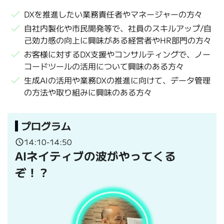
check
DXを推進したい業務責任者やマネージャーの方々
check
自社内製化や市民開発等で、社員のスキルアップ/自
己効力感の向上に興味がある経営者やHR部門の方々
check
お客様に対するDX支援やコンサルティングで、ノー
コードツールの活用について興味のある方々
check
生成AIの活用や業務DXの推進に向けて、データ管理
の方法や取り組みに興味のある方々
プログラム
14:10-14:50
schedule
AIネイティブの波がやってくる
ぞ！？