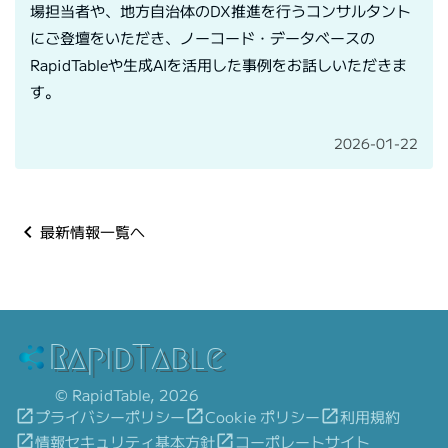
場担当者や、地方自治体のDX推進を行うコンサルタント
にご登壇をいただき、ノーコード・データベースの
RapidTableや生成AIを活用した事例をお話しいただきま
す。
2026-01-22
navigate_before
最新情報一覧へ
RapidTable
©︎ RapidTable, 2026
launch
プライバシーポリシー
launch
Cookie ポリシー
launch
利用規約
launch
情報セキュリティ基本方針
launch
コーポレートサイト